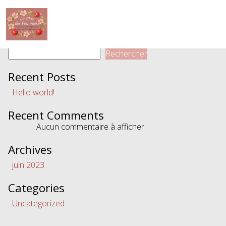
Facility :
BBQ/Picnic area
BBQ/Picnic area
Rechercher
Accueil
Rechercher
Nos hébergements
Recent Posts
Hello world!
Contact
Recent Comments
Aucun commentaire à afficher.
Archives
Français
juin 2023
Categories
Uncategorized