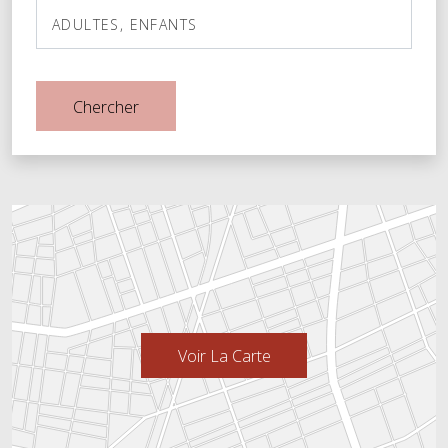
Alèses et protège-oreillers
ADULTES
ENFANTS
Housse de couette lavable
Serviettes en papier
Adultes
Chercher
Douche seule
Enfants
Articles de toilette
Serviettes
Salle de bain privée séparée
Lavabo double
Papier toilette et savon
Baignoire bébé
Voir La Carte
Eau chaude
Savon pour le corps
Shampoing